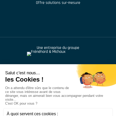
Offre solutions sur-mesure
Une entreprise du groupe
976 route de Saint Bernard
,
BP 414
,
01604
Trévoux
+33 (1) 48 46 68 42