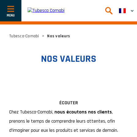
Afficher
ou
cacher
la
navigation
Tubesca-Comabi
>
Nos valeurs
NOS VALEURS
ÉCOUTER
Chez Tubesca-Comabi,
nous écoutons nos clients
,
prenons
le temps de comprendre leurs
attentes, afin
d’imaginer pour eux
les produits et services de demain.