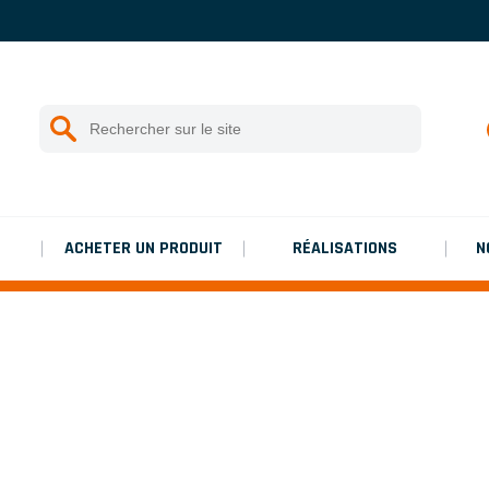
Notices de montage
Platinium double de chantier
Rechercher :
Lancer la recherche
Platinium double de chantier
ACHETER UN PRODUIT
RÉALISATIONS
N
GAGNEZ EN