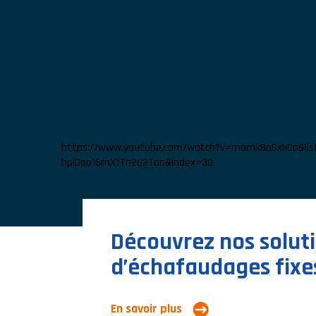
https://www.youtube.com/watch?v=momkBpGxkCo&lis
hpiDpo16mXfTh2G2Ton&index=30
Découvrez nos solut
d’échafaudages fixe
En savoir plus