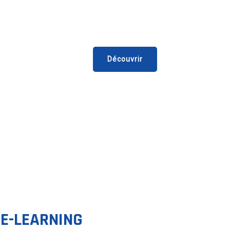
 D’ECHELLES FLEX’UP
les échelles pliables compactes.
Découvrir
E-LEARNING