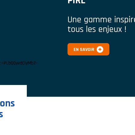
PIRL
Une gamme inspiré
tous les enjeux !
EN SAVOIR
t=PLbQQyvdCiyMbZ-
ions
s