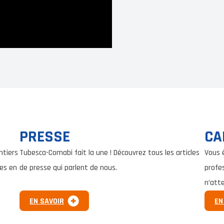
PRESSE
CA
ntiers
Tubesca-Comabi fait la une ! Découvrez tous les articles
Vous 
es en
de presse qui parlent de nous.
profe
n’att
EN SAVOIR
EN