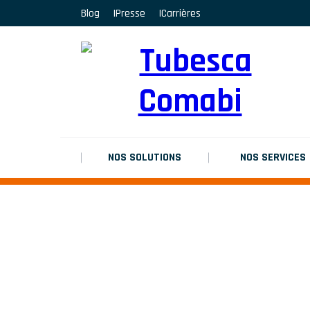
Blog
Presse
Carrières
MARCHEPIEDS
Platinium double chantier
MARCHEPIEDS
Platinium double chantier
MARCHEPIEDS
NOS SOLUTIONS
NOS SERVICES
Platinium double chantier
TOUS LES RÉSULTATS