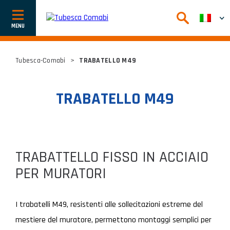
Afficher
ou
cacher
la
navigation
Tubesca-Comabi
>
TRABATELLO M49
TRABATELLO M49
TRABATTELLO FISSO IN ACCIAIO
PER MURATORI
I trabatelli M49, resistenti alle sollecitazioni estreme del
mestiere del muratore, permettono montaggi semplici per