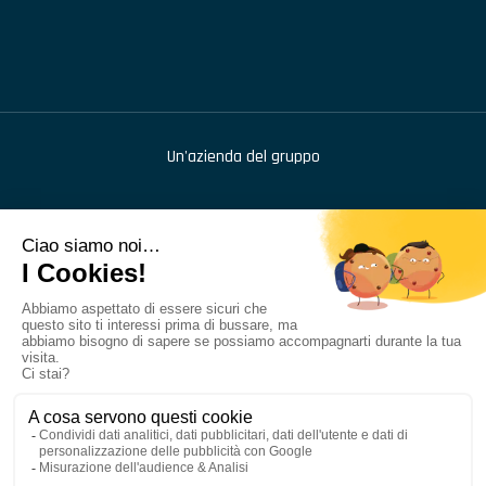
Un'azienda del gruppo
976 route de Saint Bernard
,
BP 414
,
01604
Trévoux
+33 (1) 48 46 68 42
Tubesca-Comabi© - Tutti i diritti riservati
Condizioni generali di utilizzo