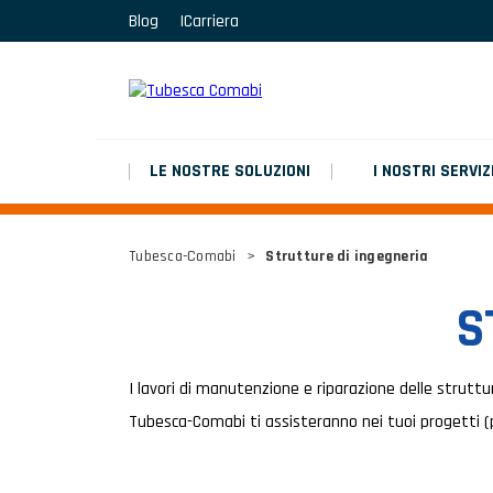
Blog
Carriera
MARCHEPIEDS
Platinium double chantier
MARCHEPIEDS
Platinium double chantier
LE NOSTRE SOLUZIONI
I NOSTRI SERVIZ
MARCHEPIEDS
Tubesca-Comabi
>
Strutture di ingegneria
Platinium double chantier
S
TUTTI I RISULTATI
I lavori di manutenzione e riparazione delle strutture
Tubesca-Comabi ti assisteranno nei tuoi progetti (pon