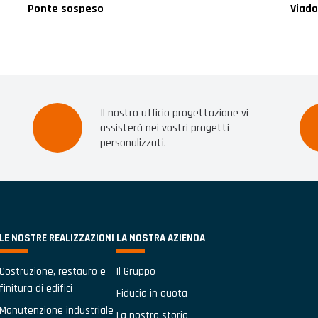
Ponte sospeso
Viado
Il nostro ufficio progettazione vi
assisterà nei vostri progetti
personalizzati.
LE NOSTRE REALIZZAZIONI
LA NOSTRA AZIENDA
Costruzione, restauro e
Il Gruppo
finitura di edifici
Fiducia in quota
Manutenzione industriale
La nostra storia