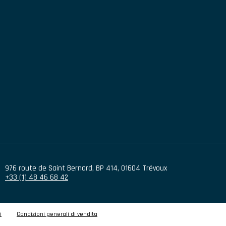
976 route de Saint Bernard
,
BP 414
,
01604
Trévoux
+33 (1) 48 46 68 42
i
Condizioni generali di vendita