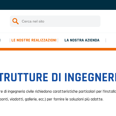
Istruzioni di montaggio
Rechercher :
Inizia una ricerca
Platinium double de chantier
I
LE NOSTRE REALIZZAZIONI
LA NOSTRA AZIENDA
Platinium double de chantier
TRUTTURE DI INGEGNER
 di ingegneria civile richiedono caratteristiche particolari per l’instal
ti, viadotti, gallerie, ecc.) per fornire le soluzioni più adatte.