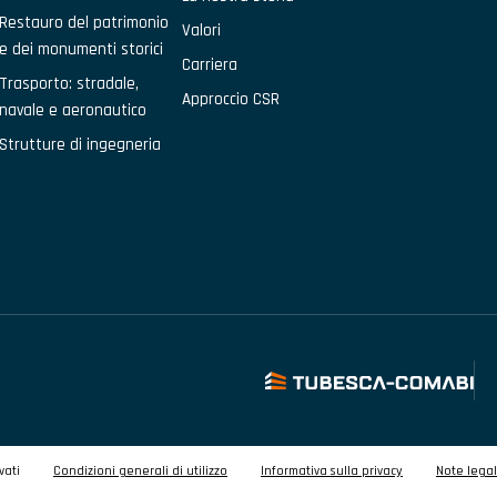
Restauro del patrimonio
Valori
e dei monumenti storici
Carriera
Trasporto: stradale,
Approccio CSR
navale e aeronautico
Strutture di ingegneria
vati
Condizioni generali di utilizzo
Informativa sulla privacy
Note legal