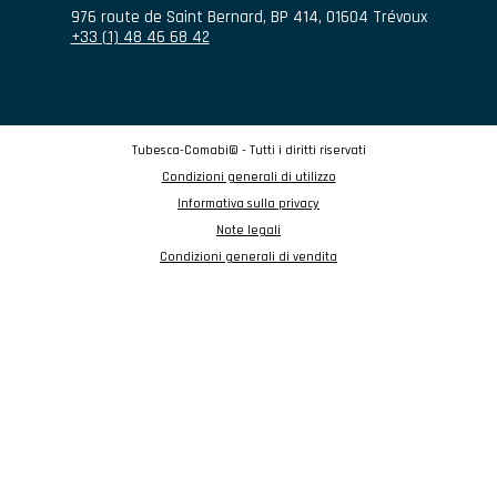
976 route de Saint Bernard
,
BP 414
,
01604
Trévoux
+33 (1) 48 46 68 42
Tubesca-Comabi© - Tutti i diritti riservati
Condizioni generali di utilizzo
Informativa sulla privacy
Note legali
Condizioni generali di vendita