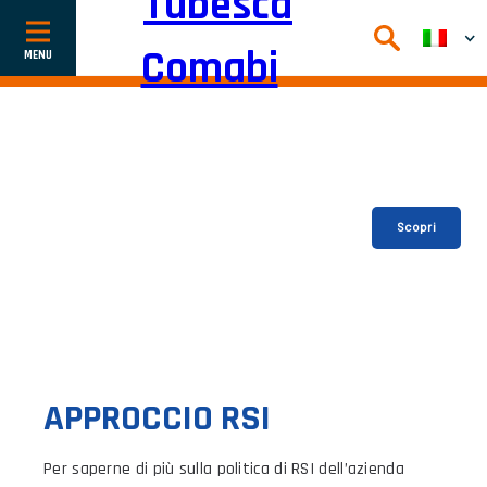
Afficher
ou
cacher
la
navigation
GUADAGNA IN FLESSIBILITA CON LA GAMMA DI
SCALE FLEX’UP
Scopri
APPROCCIO RSI
Per saperne di più sulla politica di RSI dell’azienda