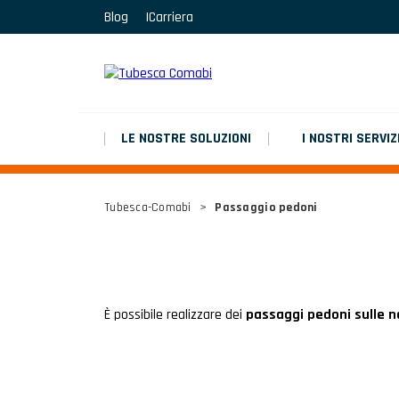
Blog
Carriera
MARCHEPIEDS
Platinium double chantier
MARCHEPIEDS
Platinium double chantier
LE NOSTRE SOLUZIONI
I NOSTRI SERVIZ
MARCHEPIEDS
Tubesca-Comabi
>
Passaggio pedoni
Platinium double chantier
TUTTI I RISULTATI
È possibile realizzare dei
passaggi pedoni sulle n