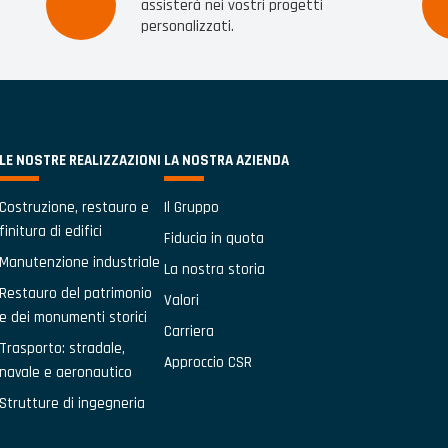
assisterà nei vostri progetti
personalizzati.
LE NOSTRE REALIZZAZIONI
LA NOSTRA AZIENDA
Costruzione, restauro e
Il Gruppo
finitura di edifici
Fiducia in quota
Manutenzione industriale
La nostra storia
Restauro del patrimonio
Valori
e dei monumenti storici
Carriera
Trasporto: stradale,
Approccio CSR
navale e aeronautico
Strutture di ingegneria