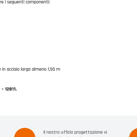
are i seguenti componenti:
 in acciaio larga almeno 1,50 m
– 12811.
Il nostro ufficio progettazione vi