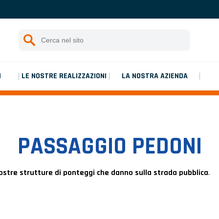
Istruzioni di montaggio
Rechercher :
Inizia una ricerca
Platinium double de chantier
I
LE NOSTRE REALIZZAZIONI
LA NOSTRA AZIENDA
Platinium double de chantier
PASSAGGIO PEDONI
ostre strutture di ponteggi che danno sulla strada pubblica
.