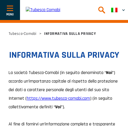
Afficher
ou
cacher
la
navigation
Tubesca-Comabi
>
INFORMATIVA SULLA PRIVACY
INFORMATIVA SULLA PRIVACY
La società Tubesca-Comabi (in seguito denominata “
Noi
”)
accorda un’importanza capitale al rispetto della protezione
dei dati a carattere personale degli utenti del suo sito
Internet (
https://www.tubesca-comabi.com
) (in seguito
collettivamente definiti “
Voi
”).
Al fine di fornirvi un’informazione completa e trasparente