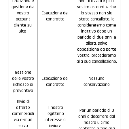
Creazione e
non utilizziate più il
gestione del
vostro account e che
vostro
Esecuzione del
lo stesso non sia
account
contratto
stato cancellato, lo
cliente sul
considereremo come
Sito
inattivo dopo un
periodo di due anni e
allora, salvo
opposizione da parte
vostra, procederemo
alla sua cancellazione.
Gestione
delle vostre
Esecuzione del
Nessuna
richieste di
contratto
conservazione
preventivo
Invio di
offerte
Il nostro
Per un periodo di 3
commerciali
legittimo
anni a decorrere dal
via e-mail,
interesse a
nostro ultimo
salvo
inviarvi
contatto o fino alla