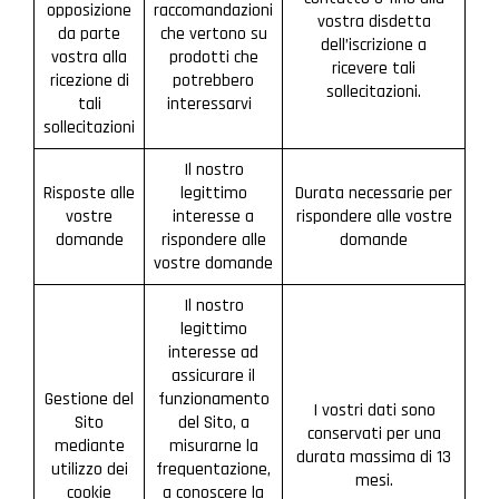
opposizione
raccomandazioni
vostra disdetta
da parte
che vertono su
dell’iscrizione a
vostra alla
prodotti che
ricevere tali
ricezione di
potrebbero
sollecitazioni.
tali
interessarvi
sollecitazioni
Il nostro
Risposte alle
legittimo
Durata necessarie per
vostre
interesse a
rispondere alle vostre
domande
rispondere alle
domande
vostre domande
Il nostro
legittimo
interesse ad
assicurare il
Gestione del
funzionamento
I vostri dati sono
Sito
del Sito, a
conservati per una
mediante
misurarne la
durata massima di 13
utilizzo dei
frequentazione,
mesi.
cookie
a conoscere la