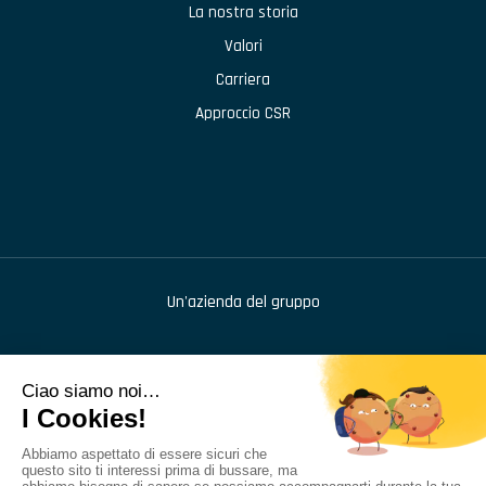
La nostra storia
Valori
Carriera
Approccio CSR
Un'azienda del gruppo
976 route de Saint Bernard
,
BP 414
,
01604
Trévoux
+33 (1) 48 46 68 42