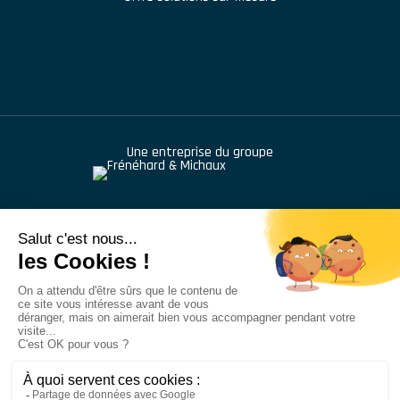
Une entreprise du groupe
976 route de Saint Bernard
,
BP 414
,
01604
Trévoux
+33 (1) 48 46 68 42
Tubesca Comabi© - Tous droits réservés