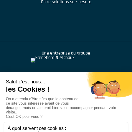
Offre solutions sur-mesure
Une entreprise du groupe
976 route de Saint Bernard
,
BP 414
,
01604
Trévoux
+33 (1) 48 46 68 42
Tubesca Comabi© - Tous droits réservés