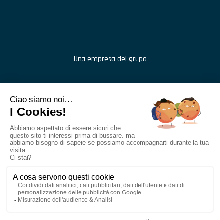
Una empresa del grupo
976 route de Saint Bernard
,
BP 414
,
01604
Trévoux
+33 (1) 48 46 68 42
Tubesca-Comabi© - Todos los derechos reservados
Condiciones generales de uso
Política de privacidad