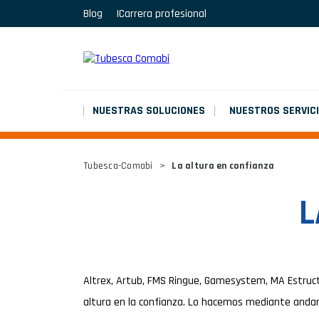
Blog
Carrera profesional
MARCHEPIEDS
Platinium double chantier
MARCHEPIEDS
Platinium double chantier
NUESTRAS SOLUCIONES
NUESTROS SERVIC
MARCHEPIEDS
Tubesca-Comabi
>
La altura en confianza
Platinium double chantier
L
TODOS LOS RESULTADOS
Altrex, Artub, FMS Ringue, Gamesystem, MA Estruct
altura en la confianza. Lo hacemos mediante andami