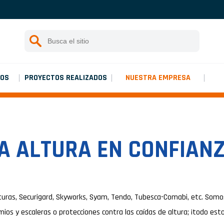
Instrucciones de montaje
Rechercher :
Iniciar una investigación
Platinium double de chantier
IOS
PROYECTOS REALIZADOS
NUESTRA EMPRESA
Platinium double de chantier
A ALTURA EN CONFIAN
uras, Securigard, Skyworks, Syam, Tendo, Tubesca-Comabi, etc. Somo
os y escaleras o protecciones contra las caídas de altura; ¡todo esto