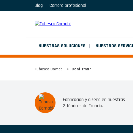
Blog
Carrera profesional
MARCHEPIEDS
Platinium double chantier
MARCHEPIEDS
Platinium double chantier
NUESTRAS SOLUCIONES
NUESTROS SERVIC
MARCHEPIEDS
Tubesca-Comabi
>
Confirmar
Platinium double chantier
TODOS LOS RESULTADOS
Fabricación y diseño en nuestras
2 fábricas de Francia.