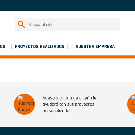
Instrucciones de montaje
Rechercher :
Iniciar una investigación
Platinium double de chantier
IOS
PROYECTOS REALIZADOS
NUESTRA EMPRESA
Platinium double de chantier
Nuestra oficina de diseño le
ayudará con sus proyectos
personalizados.