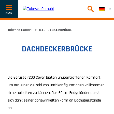
Afficher
ou
cacher
la
navigation
Tubesca-Comabi
>
DACHDECKERBRÜCKE
DACHDECKERBRÜCKE
Die Gerüste r200 Cover bieten unübertroffenen Komfort,
um auf einer Vielzahl von Dachkonfigurationen vollkommen
sicher arbeiten zu können. Das 60 cm Endgeländer passt
sich dank seiner abgewinkelten Form an Dachüberstände
an.